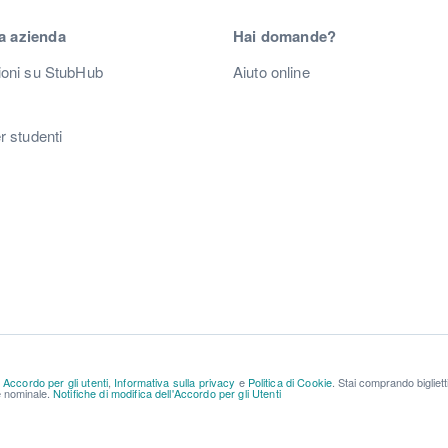
a azienda
Hai domande?
ioni su StubHub
Aiuto online
r studenti
a
Accordo per gli utenti
,
Informativa sulla privacy
e
Politica di Cookie
. Stai comprando bigliet
re nominale.
Notifiche di modifica dell'Accordo per gli Utenti