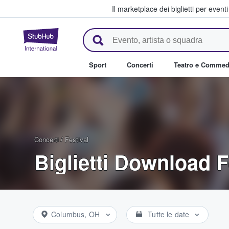
Il marketplace dei biglietti per event
StubHub - Dove i fan comprano 
Sport
Concerti
Teatro e Commed
Concerti
/
Festival
Biglietti Download F
Columbus, OH
Tutte le date