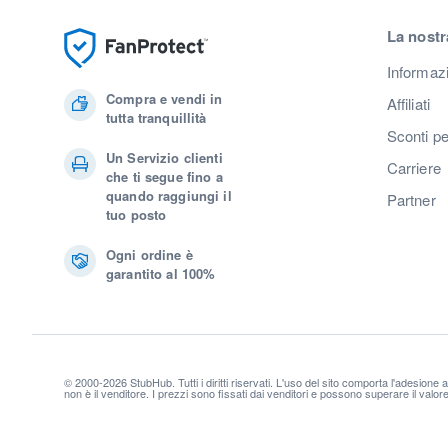
La nostr
Informaz
Compra e vendi in
Affiliati
tutta tranquillità
Sconti pe
Un Servizio clienti
Carriere
che ti segue fino a
quando raggiungi il
Partner
tuo posto
Ogni ordine è
garantito al 100%
© 2000-2026 StubHub. Tutti i diritti riservati. L'uso del sito comporta l'adesione 
non è il venditore. I prezzi sono fissati dai venditori e possono superare il valo