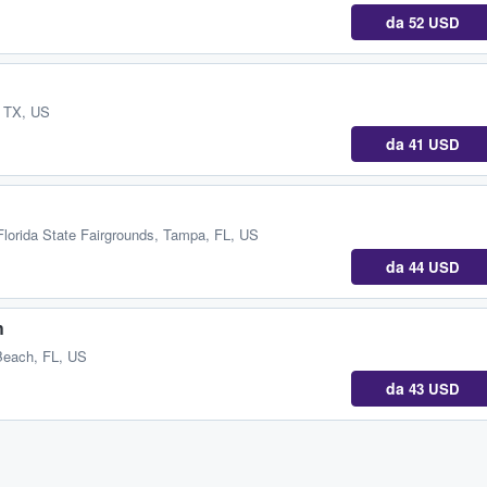
da
52 USD
, TX, US
da
41 USD
Florida State Fairgrounds
,
Tampa, FL, US
da
44 USD
h
each, FL, US
da
43 USD