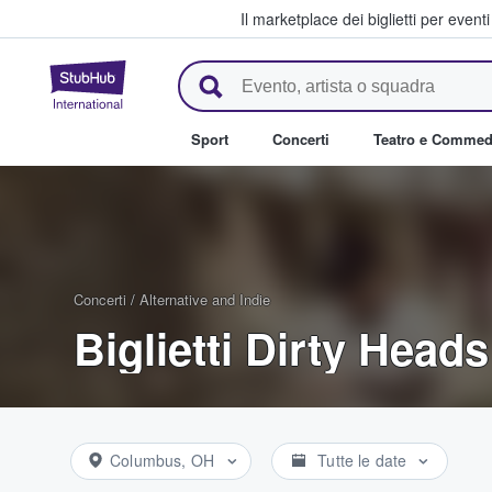
Il marketplace dei biglietti per event
StubHub - Dove i fan comprano 
Sport
Concerti
Teatro e Commed
Concerti
/
Alternative and Indie
Biglietti Dirty Heads
Columbus, OH
Tutte le date