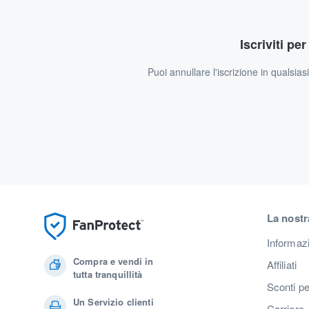
Iscriviti pe
Puoi annullare l'iscrizione in qualsia
La nostr
Informaz
Compra e vendi in
Affiliati
tutta tranquillità
Sconti pe
Un Servizio clienti
Carriere