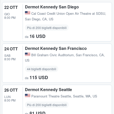
Dermot Kennedy San Diego
22 OTT
Cal Coast Credit Union Open Air Theatre at SDSU
,
GIO
8:00 PM
San Diego, CA, US
Più di 200 biglietti disponibili
16 USD
da
Dermot Kennedy San Francisco
24 OTT
Bill Graham Civic Auditorium
,
San Francisco, CA,
SAB
8:00 PM
US
44 biglietti disponibili
115 USD
da
Dermot Kennedy Seattle
26 OTT
Paramount Theatre Seattle
,
Seattle, WA, US
LUN
8:00 PM
Più di 200 biglietti disponibili
81 USD
da