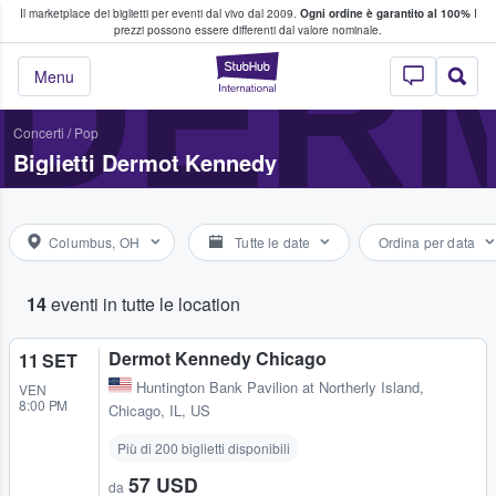
Il marketplace dei biglietti per eventi dal vivo dal 2009.
Ogni ordine è garantito al 100%
I
i fan comprano e vendono biglietti
DER
prezzi possono essere differenti dal valore nominale.
StubHub - Dove i 
Menu
Concerti
/
Pop
Biglietti Dermot Kennedy
Columbus, OH
Tutte le date
Ordina per data
14
eventi in tutte le location
Dermot Kennedy Chicago
11 SET
Huntington Bank Pavilion at Northerly Island
,
VEN
8:00 PM
Chicago, IL, US
Più di 200 biglietti disponibili
57 USD
da