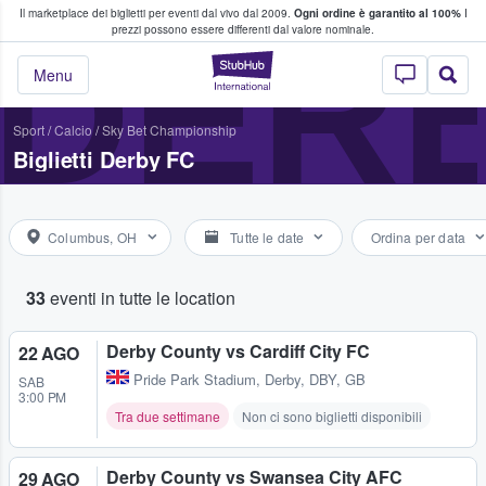
Il marketplace dei biglietti per eventi dal vivo dal 2009.
Ogni ordine è garantito al 100%
I
i fan comprano e vendono biglietti
DERB
prezzi possono essere differenti dal valore nominale.
StubHub - Dove i 
Menu
Sport
/
Calcio
/
Sky Bet Championship
Biglietti Derby FC
Columbus, OH
Tutte le date
Ordina per data
33
eventi in tutte le location
Derby County vs Cardiff City FC
22 AGO
Pride Park Stadium
,
Derby, DBY, GB
SAB
3:00 PM
Tra due settimane
Non ci sono biglietti disponibili
Derby County vs Swansea City AFC
29 AGO