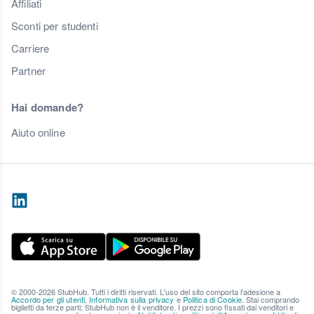
Affiliati
Sconti per studenti
Carriere
Partner
Hai domande?
Aiuto online
© 2000-2026 StubHub. Tutti i diritti riservati. L'uso del sito comporta l'adesione a
Accordo per gli utenti
,
Informativa sulla privacy
e
Politica di Cookie
. Stai comprando
biglietti da terze parti; StubHub non è il venditore. I prezzi sono fissati dai venditori e