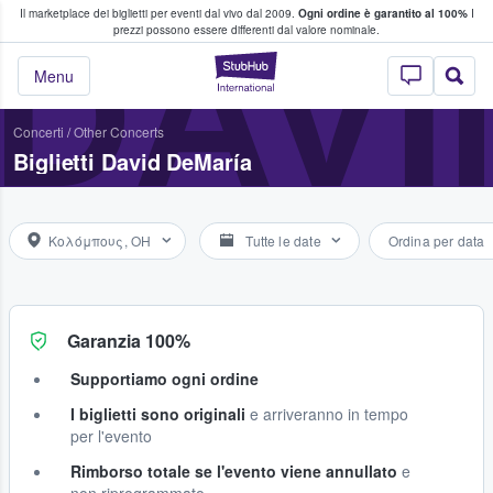
Il marketplace dei biglietti per eventi dal vivo dal 2009.
Ogni ordine è garantito al 100%
I
i fan comprano e vendono biglietti
DAVI
prezzi possono essere differenti dal valore nominale.
StubHub - Dove i 
Menu
Concerti
/
Other Concerts
Biglietti David DeMaría
Κολόμπους, OH
Tutte le date
Ordina per data
Garanzia 100%
Supportiamo ogni ordine
I biglietti sono originali
e arriveranno in tempo
per l'evento
Rimborso totale se l'evento viene annullato
e