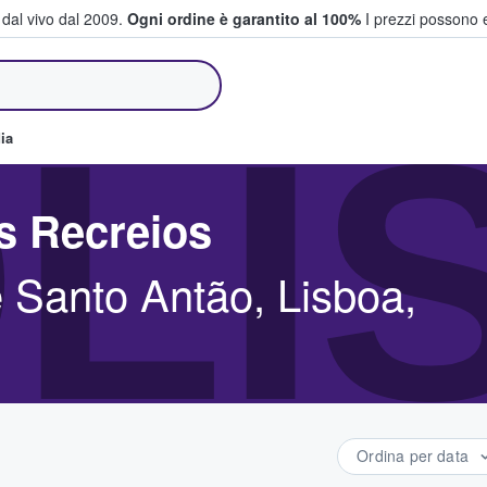
i dal vivo dal 2009.
Ogni ordine è garantito al 100%
I prezzi possono e
e vendono biglietti
LI
ia
os Recreios
 Santo Antão, Lisboa,
Ordina per data