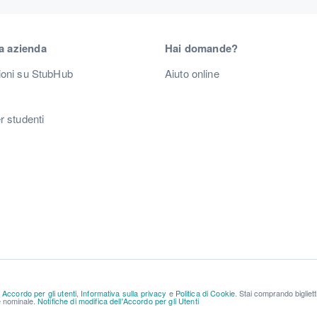
a azienda
Hai domande?
ioni su StubHub
Aiuto online
r studenti
a
Accordo per gli utenti
,
Informativa sulla privacy
e
Politica di Cookie
. Stai comprando bigliet
re nominale.
Notifiche di modifica dell'Accordo per gli Utenti