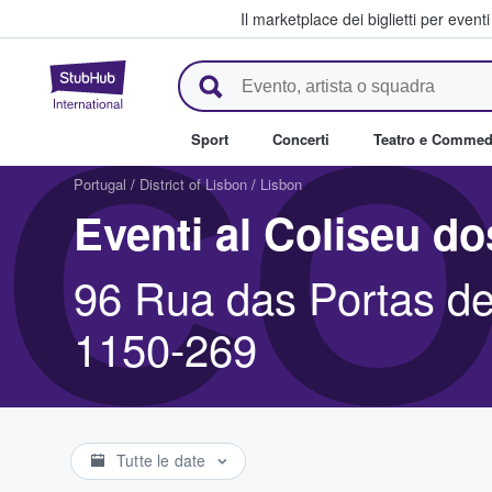
Il marketplace dei biglietti per event
StubHub - Dove i fan comprano 
CO
Sport
Concerti
Teatro e Commed
Portugal
/
District of Lisbon
/
Lisbon
Eventi al Coliseu d
96 Rua das Portas de
1150-269
Tutte le date