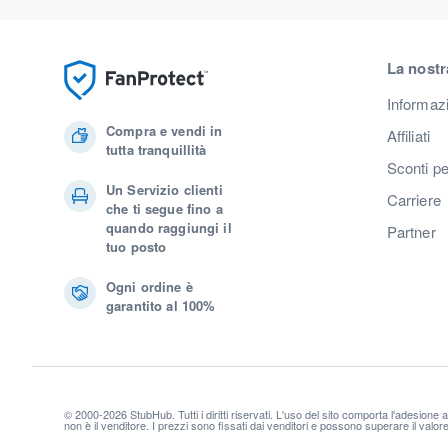
La nostr
Informaz
Compra e vendi in
Affiliati
tutta tranquillità
Sconti pe
Un Servizio clienti
Carriere
che ti segue fino a
quando raggiungi il
Partner
tuo posto
Ogni ordine è
garantito al 100%
© 2000-2026 StubHub. Tutti i diritti riservati. L'uso del sito comporta l'adesione 
non è il venditore. I prezzi sono fissati dai venditori e possono superare il valo