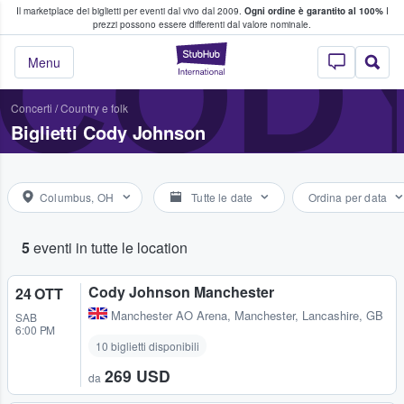
Il marketplace dei biglietti per eventi dal vivo dal 2009.
Ogni ordine è garantito al 100%
I
i fan comprano e vendono biglietti
COD
prezzi possono essere differenti dal valore nominale.
StubHub - Dove i 
Menu
Concerti
/
Country e folk
Biglietti Cody Johnson
Columbus, OH
Tutte le date
Ordina per data
5
eventi in tutte le location
Cody Johnson Manchester
24 OTT
Manchester AO Arena
,
Manchester, Lancashire, GB
SAB
6:00 PM
10 biglietti disponibili
269 USD
da