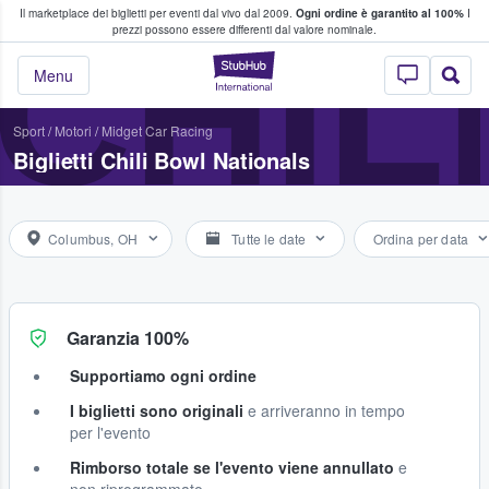
Il marketplace dei biglietti per eventi dal vivo dal 2009.
Ogni ordine è garantito al 100%
I
i fan comprano e vendono biglietti
CHIL
prezzi possono essere differenti dal valore nominale.
StubHub - Dove i 
Menu
Sport
/
Motori
/
Midget Car Racing
Biglietti Chili Bowl Nationals
Columbus, OH
Tutte le date
Ordina per data
Garanzia 100%
Supportiamo ogni ordine
I biglietti sono originali
e arriveranno in tempo
per l'evento
Rimborso totale se l'evento viene annullato
e