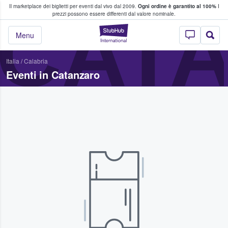
Il marketplace dei biglietti per eventi dal vivo dal 2009.
Ogni ordine è garantito al 100%
I
i fan comprano e vendono biglietti
CAT
prezzi possono essere differenti dal valore nominale.
StubHub - Dove i 
Menu
Italia
/
Calabria
Eventi in Catanzaro