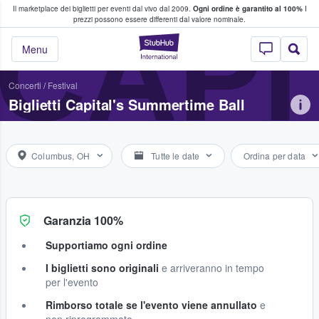
Il marketplace dei biglietti per eventi dal vivo dal 2009.
Ogni ordine è garantito al 100%
I
i fan comprano e vendono biglietti
CAPI
prezzi possono essere differenti dal valore nominale.
StubHub - Dove i 
Menu
Concerti
/
Festival
Biglietti Capital's Summertime Ball
Columbus, OH
Tutte le date
Ordina per data
Garanzia 100%
Supportiamo ogni ordine
I biglietti sono originali
e arriveranno in tempo
per l'evento
Rimborso totale se l'evento viene annullato
e