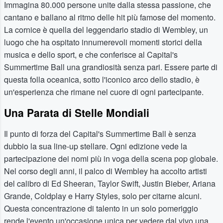
Immagina 80.000 persone unite dalla stessa passione, che
cantano e ballano al ritmo delle hit più famose del momento.
La cornice è quella del leggendario stadio di Wembley, un
luogo che ha ospitato innumerevoli momenti storici della
musica e dello sport, e che conferisce al Capital's
Summertime Ball una grandiosità senza pari. Essere parte di
questa folla oceanica, sotto l'iconico arco dello stadio, è
un'esperienza che rimane nel cuore di ogni partecipante.
Una Parata di Stelle Mondiali
Il punto di forza del Capital's Summertime Ball è senza
dubbio la sua line-up stellare. Ogni edizione vede la
partecipazione dei nomi più in voga della scena pop globale.
Nel corso degli anni, il palco di Wembley ha accolto artisti
del calibro di Ed Sheeran, Taylor Swift, Justin Bieber, Ariana
Grande, Coldplay e Harry Styles, solo per citarne alcuni.
Questa concentrazione di talento in un solo pomeriggio
rende l'evento un'occasione unica per vedere dal vivo una