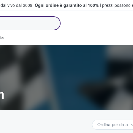
i dal vivo dal 2009.
Ogni ordine è garantito al 100%
I prezzi possono e
e vendono biglietti
ia
h
Ordina per data