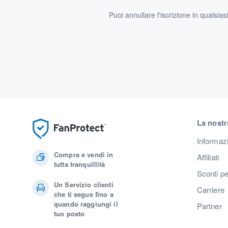
Puoi annullare l'iscrizione in qualsia
La nostr
Informaz
Compra e vendi in
Affiliati
tutta tranquillità
Sconti pe
Un Servizio clienti
Carriere
che ti segue fino a
quando raggiungi il
Partner
tuo posto