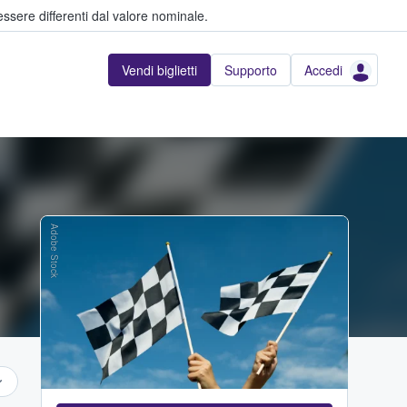
ssere differenti dal valore nominale.
Vendi biglietti
Supporto
Accedi
Adobe Stock