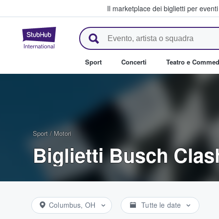
Il marketplace dei biglietti per event
StubHub - Dove i fan comprano 
Sport
Concerti
Teatro e Commed
Sport
/
Motori
Biglietti Busch Clas
Columbus, OH
Tutte le date