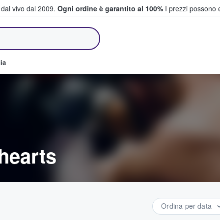
i dal vivo dal 2009.
Ogni ordine è garantito al 100%
I prezzi possono e
e vendono biglietti
ia
nhearts
Ordina per data