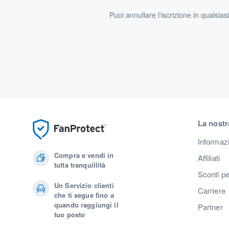
Puoi annullare l'iscrizione in qualsia
La nostr
Informaz
Compra e vendi in
Affiliati
tutta tranquillità
Sconti pe
Un Servizio clienti
Carriere
che ti segue fino a
quando raggiungi il
Partner
tuo posto