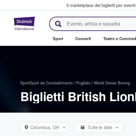
Il marketplace dei biglietti per event
StubHub - Dove i fan comprano 
Sport
Concerti
Teatro e Commed
Sport
Sport da Combattimento
/
Pugilato
/
World Series Boxing
Biglietti British Lio
Columbus, OH
Tutte le date