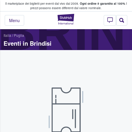
Il marketplace dei biglietti per eventi dal vivo dal 2009.
Ogni ordine è garantito al 100%
I
i fan comprano e vendono biglietti
BRIN
prezzi possono essere differenti dal valore nominale.
StubHub - Dove i 
Menu
Italia
/
Puglia
Eventi in Brindisi