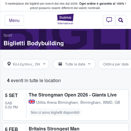
Il marketplace dei biglietti per eventi dal vivo dal 2009.
Ogni ordine è garantito al 100%
I
i fan comprano e vendono biglietti
BIGL
prezzi possono essere differenti dal valore nominale.
StubHub - Dove i 
Menu
Sport
Biglietti Bodybuilding
Κολόμπους, OH
Tutte le date
Ordina per data
4
eventi in tutte le location
The Strongman Open 2026 - Giants Live
5 SET
Utilita Arena Birmingham
,
Birmingham, WMD, GB
SAB
5:00 PM
Non ci sono biglietti disponibili
Britains Strongest Man
6 FEB