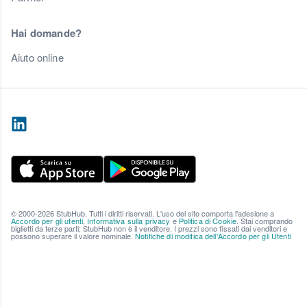
Hai domande?
Aiuto online
© 2000-2026 StubHub. Tutti i diritti riservati. L'uso del sito comporta l'adesione a
Accordo per gli utenti
,
Informativa sulla privacy
e
Politica di Cookie
. Stai comprando
biglietti da terze parti; StubHub non è il venditore. I prezzi sono fissati dai venditori e
possono superare il valore nominale.
Notifiche di modifica dell'Accordo per gli Utenti