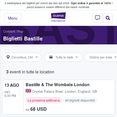
Il marketplace dei biglietti per eventi dal vivo dal 2009.
Ogni ordine è garantito al 100%
I
i fan comprano e vendono biglietti
BAST
prezzi possono essere differenti dal valore nominale.
StubHub - Dove i 
Menu
Concerti
/
Pop
Biglietti Bastille
Columbus, OH
Tutte le date
Ordina per data
3
eventi in tutte le location
Bastille & The Wombats London
13 AGO
Crystal Palace Bowl
,
London, England, GB
GIO
6:30 PM
La prossima settimana
40 biglietti disponibili
68 USD
da