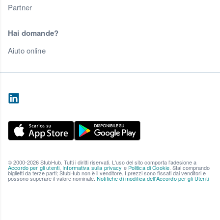
Partner
Hai domande?
Aiuto online
© 2000-2026 StubHub. Tutti i diritti riservati. L'uso del sito comporta l'adesione a
Accordo per gli utenti
,
Informativa sulla privacy
e
Politica di Cookie
. Stai comprando
biglietti da terze parti; StubHub non è il venditore. I prezzi sono fissati dai venditori e
possono superare il valore nominale.
Notifiche di modifica dell'Accordo per gli Utenti