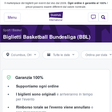
Il marketplace dei biglietti per eventi dal vivo dal 2009.
Ogni ordine è garantito al 100%
I
i fan comprano e vendono biglietti
BASK
prezzi possono essere differenti dal valore nominale.
StubHub - Dove i 
Menu
Sport
/
Basket
Biglietti Basketball Bundesliga (BBL)
Columbus, OH
Tutte le date
Ordina per data
Garanzia 100%
Supportiamo ogni ordine
I biglietti sono originali
e arriveranno in tempo
per l'evento
Rimborso totale se l'evento viene annullato
e