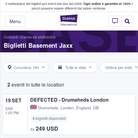
Il marketplace dei biglietti per eventi dal vivo dal 2009.
Ogni ordine è garantito al 100%
I
i fan comprano e vendono biglietti
BAS
prezzi possono essere differenti dal valore nominale.
StubHub - Dove i 
Menu
Concerti
/
Dance ed elettronica
Biglietti Basement Jaxx
Columbus, OH
Tutte le date
Ordina per data
2
eventi in tutte le location
DEFECTED - Drumsheds London
19 SET
Drumsheds
,
London, England, GB
SAB
1:00 PM
8 biglietti disponibili
249 USD
da