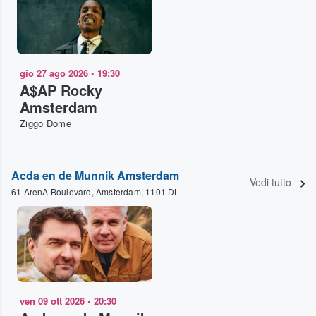
gio 27 ago 2026
•
19:30
A$AP Rocky
Amsterdam
Ziggo Dome
Acda en de Munnik Amsterdam
Vedi tutto
61 ArenA Boulevard, Amsterdam, 1101 DL
ven 09 ott 2026
•
20:30