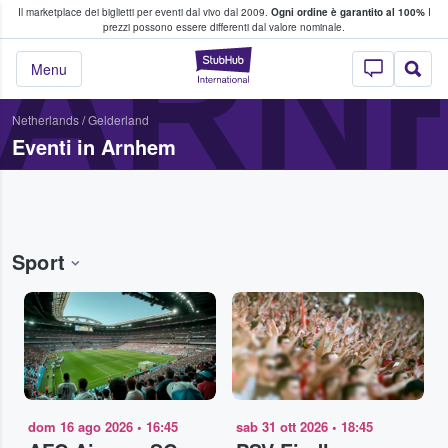
Il marketplace dei biglietti per eventi dal vivo dal 2009.
Ogni ordine è garantito al 100%
I
i fan comprano e vendono biglietti
ARN
prezzi possono essere differenti dal valore nominale.
StubHub - Dove i 
Menu
Netherlands
/
Gelderland
Eventi in Arnhem
Sport
dom 16 ago 2026
•
16:45
sab 31 ott 2026
•
18:45