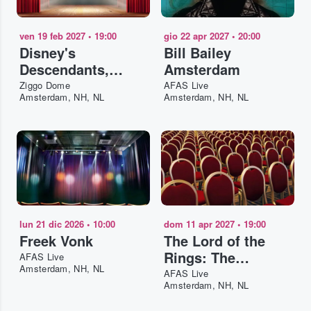
ven 19 feb 2027
•
19:00
gio 22 apr 2027
•
20:00
Disney's
Bill Bailey
Descendants,
Amsterdam
ZOMBIES & Camp
Ziggo Dome
AFAS Live
Amsterdam, NH, NL
Amsterdam, NH, NL
Rock: Worlds
Collide Concert
Tour Amsterdam
lun 21 dic 2026
•
10:00
dom 11 apr 2027
•
19:00
Freek Vonk
The Lord of the
Rings: The
AFAS Live
Amsterdam, NH, NL
Fellowship of the
AFAS Live
Amsterdam, NH, NL
Ring in Concert