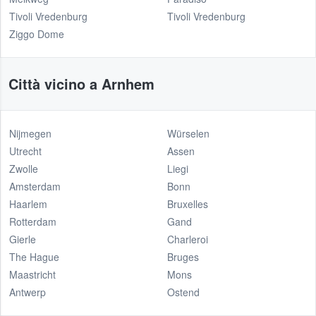
Tivoli Vredenburg
Tivoli Vredenburg
Ziggo Dome
Città vicino a Arnhem
Nijmegen
Würselen
Utrecht
Assen
Zwolle
Liegi
Amsterdam
Bonn
Haarlem
Bruxelles
Rotterdam
Gand
Gierle
Charleroi
The Hague
Bruges
Maastricht
Mons
Antwerp
Ostend