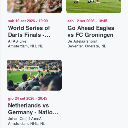
sab 19 set 2026
•
19:00
sab 12 set 2026
•
18:45
World Series of
Go Ahead Eagles
Darts Finals -
vs FC Groningen
Saturday
AFAS Live
De Adelaarshorst
Amsterdam, NH, NL
Deventer, Overste, NL
gio 24 set 2026
•
20:45
Netherlands vs
Germany - Nations
League 2026-27
Johan Cruijff ArenA
Amsterdam, NHL, NL