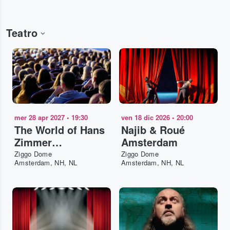
Teatro
mer 28 apr 2027
•
19:30
ven 18 dic 2026
•
20:00
The World of Hans
Najib & Roué
Zimmer
Amsterdam
Amsterdam
Ziggo Dome
Ziggo Dome
Amsterdam, NH, NL
Amsterdam, NH, NL