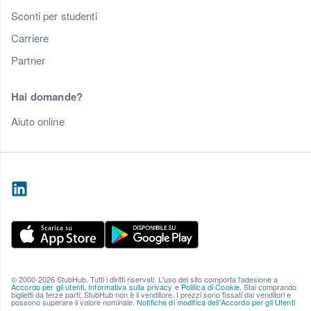
Sconti per studenti
Carriere
Partner
Hai domande?
Aiuto online
© 2000-2026 StubHub. Tutti i diritti riservati. L'uso del sito comporta l'adesione a
Accordo per gli utenti
,
Informativa sulla privacy
e
Politica di Cookie
. Stai comprando
biglietti da terze parti; StubHub non è il venditore. I prezzi sono fissati dai venditori e
possono superare il valore nominale.
Notifiche di modifica dell'Accordo per gli Utenti