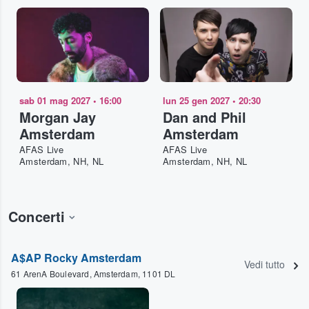
sab 01 mag 2027
•
16:00
lun 25 gen 2027
•
20:30
Morgan Jay
Dan and Phil
Amsterdam
Amsterdam
AFAS Live
AFAS Live
Amsterdam, NH, NL
Amsterdam, NH, NL
Concerti
A$AP Rocky Amsterdam
Vedi tutto
61 ArenA Boulevard, Amsterdam, 1101 DL