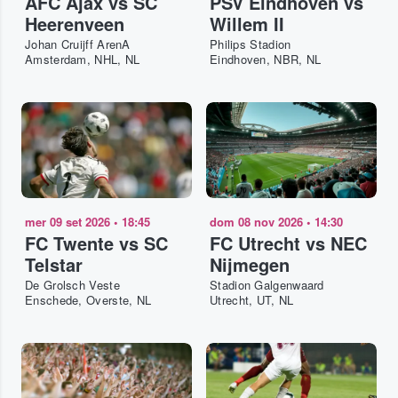
AFC Ajax vs SC
PSV Eindhoven vs
Heerenveen
Willem II
Johan Cruijff ArenA
Philips Stadion
Amsterdam, NHL, NL
Eindhoven, NBR, NL
mer 09 set 2026
•
18:45
dom 08 nov 2026
•
14:30
FC Twente vs SC
FC Utrecht vs NEC
Telstar
Nijmegen
De Grolsch Veste
Stadion Galgenwaard
Enschede, Overste, NL
Utrecht, UT, NL