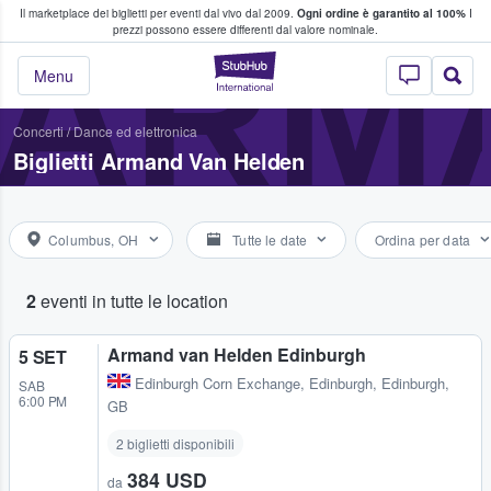
Il marketplace dei biglietti per eventi dal vivo dal 2009.
Ogni ordine è garantito al 100%
I
i fan comprano e vendono biglietti
ARM
prezzi possono essere differenti dal valore nominale.
StubHub - Dove i 
Menu
Concerti
/
Dance ed elettronica
Biglietti Armand Van Helden
Columbus, OH
Tutte le date
Ordina per data
2
eventi in tutte le location
Armand van Helden Edinburgh
5 SET
Edinburgh Corn Exchange
,
Edinburgh, Edinburgh,
SAB
6:00 PM
GB
2 biglietti disponibili
384 USD
da