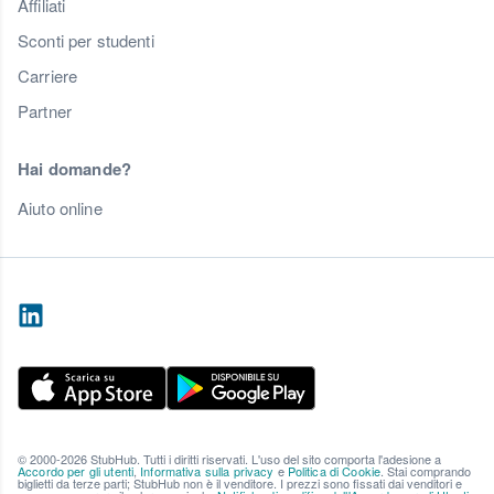
Affiliati
Sconti per studenti
Carriere
Partner
Hai domande?
Aiuto online
© 2000-2026 StubHub. Tutti i diritti riservati. L'uso del sito comporta l'adesione a
Accordo per gli utenti
,
Informativa sulla privacy
e
Politica di Cookie
. Stai comprando
biglietti da terze parti; StubHub non è il venditore. I prezzi sono fissati dai venditori e