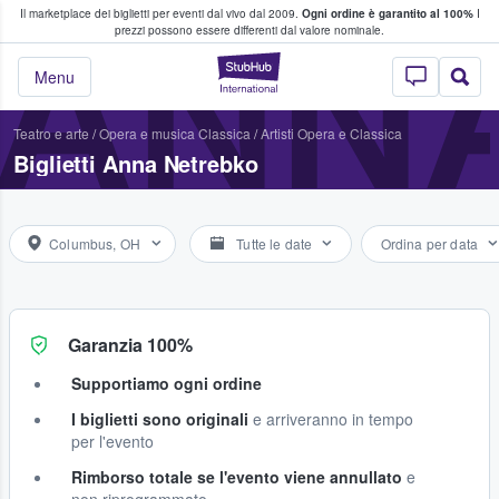
Il marketplace dei biglietti per eventi dal vivo dal 2009.
Ogni ordine è garantito al 100%
I
i fan comprano e vendono biglietti
ANN
prezzi possono essere differenti dal valore nominale.
StubHub - Dove i 
Menu
Teatro e arte
/
Opera e musica Classica
/
Artisti Opera e Classica
Biglietti Anna Netrebko
Columbus, OH
Tutte le date
Ordina per data
Garanzia 100%
Supportiamo ogni ordine
I biglietti sono originali
e arriveranno in tempo
per l'evento
Rimborso totale se l'evento viene annullato
e