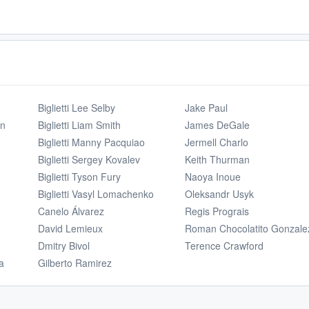
Biglietti Lee Selby
Jake Paul
in
Biglietti Liam Smith
James DeGale
Biglietti Manny Pacquiao
Jermell Charlo
Biglietti Sergey Kovalev
Keith Thurman
Biglietti Tyson Fury
Naoya Inoue
Biglietti Vasyl Lomachenko
Oleksandr Usyk
Canelo Álvarez
Regis Prograis
David Lemieux
Roman Chocolatito Gonzale
Dmitry Bivol
Terence Crawford
a
Gilberto Ramirez