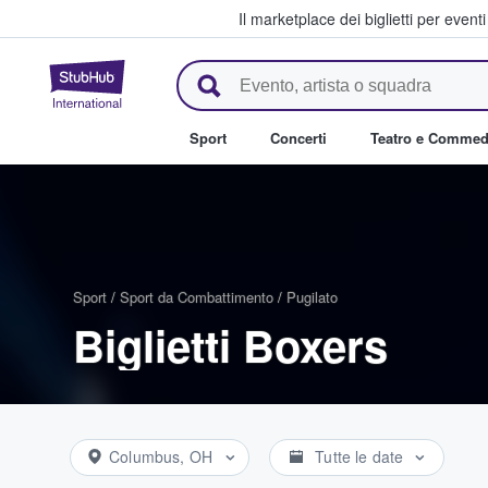
Il marketplace dei biglietti per event
StubHub - Dove i fan comprano 
Sport
Concerti
Teatro e Commed
Sport
/
Sport da Combattimento
/
Pugilato
Biglietti Boxers
Columbus, OH
Tutte le date