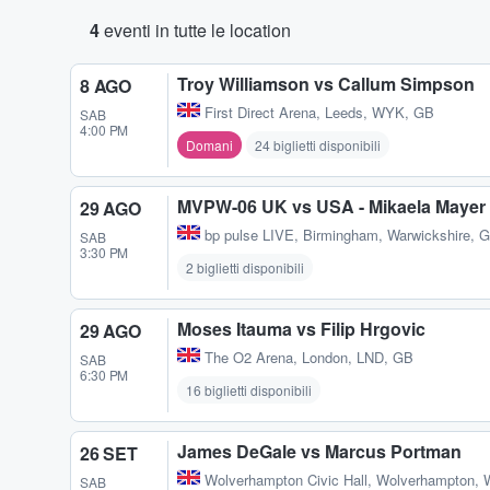
4
eventi in tutte le location
Troy Williamson vs Callum Simpson
8 AGO
First Direct Arena
,
Leeds, WYK, GB
SAB
4:00 PM
Domani
24 biglietti disponibili
MVPW-06 UK vs USA - Mikaela Mayer 
29 AGO
bp pulse LIVE
,
Birmingham, Warwickshire, 
SAB
3:30 PM
2 biglietti disponibili
Moses Itauma vs Filip Hrgovic
29 AGO
The O2 Arena
,
London, LND, GB
SAB
6:30 PM
16 biglietti disponibili
James DeGale vs Marcus Portman
26 SET
Wolverhampton Civic Hall
,
Wolverhampton, 
SAB