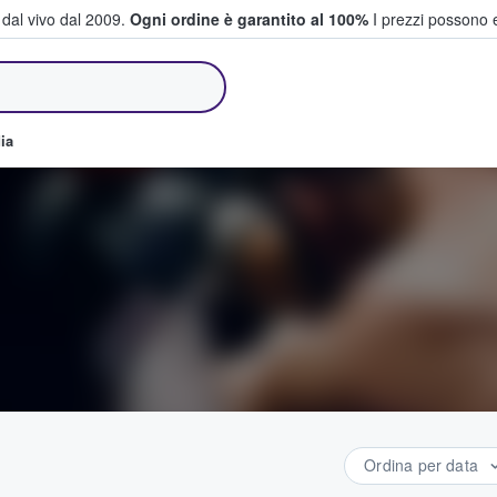
i dal vivo dal 2009.
Ogni ordine è garantito al 100%
I prezzi possono e
e vendono biglietti
ia
Ordina per data