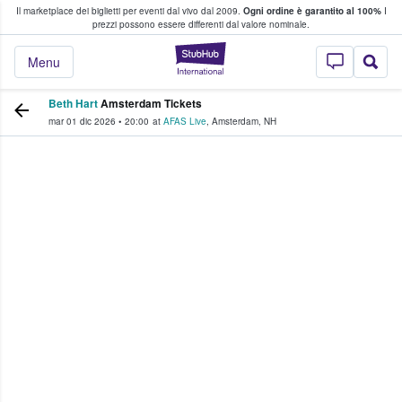
Il marketplace dei biglietti per eventi dal vivo dal 2009.
Ogni ordine è garantito al 100%
I
i fan comprano e vendono biglietti
prezzi possono essere differenti dal valore nominale.
StubHub - Dove i 
Menu
Beth Hart
Amsterdam Tickets
mar 01 dic 2026
•
20:00
at
AFAS Live
,
Amsterdam
,
NH