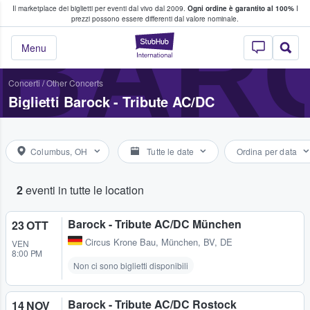
Il marketplace dei biglietti per eventi dal vivo dal 2009.
Ogni ordine è garantito al 100%
I
i fan comprano e vendono biglietti
BARO
prezzi possono essere differenti dal valore nominale.
StubHub - Dove i 
Menu
Concerti
/
Other Concerts
Biglietti Barock - Tribute AC/DC
Columbus, OH
Tutte le date
Ordina per data
2
eventi in tutte le location
Barock - Tribute AC/DC München
23 OTT
Circus Krone Bau
,
München, BV, DE
VEN
8:00 PM
Non ci sono biglietti disponibili
Barock - Tribute AC/DC Rostock
14 NOV