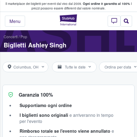
Il marketplace dei biglietti per eventi dal vivo dal 2009.
Ogni ordine è garantito al 100%
I
i fan comprano e vendono biglietti
ASHL
prezzi possono essere differenti dal valore nominale.
StubHub - Dove i 
Menu
Concerti
/
Pop
Biglietti Ashley Singh
Columbus, OH
Tutte le date
Ordina per data
Garanzia 100%
Supportiamo ogni ordine
I biglietti sono originali
e arriveranno in tempo
per l'evento
Rimborso totale se l'evento viene annullato
e