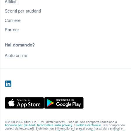
Affiliati
Sconti per studenti
Carriere
Partner
Hai domande?
Aiuto online
© 2000-2026 StubHub. Tutti i diritti riservati. L'uso del sito comporta l'adesione a
Accordo per gli utenti
,
Informativa sulla privacy
e
Politica di Cookie
. Stai comprando
biglietti da terze parti; StubHub non è il venditore. I prezzi sono fissati dai venditori e