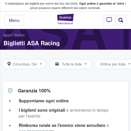
Il marketplace dei biglietti per eventi dal vivo dal 2009.
Ogni ordine è garantito al 100%
I
i fan comprano e vendono biglietti
ASA 
prezzi possono essere differenti dal valore nominale.
StubHub - Dove i 
Menu
Sport
/
Motori
Biglietti ASA Racing
Columbus, OH
Tutte le date
Ordina per data
Garanzia 100%
Supportiamo ogni ordine
I biglietti sono originali
e arriveranno in tempo
per l'evento
Rimborso totale se l'evento viene annullato
e