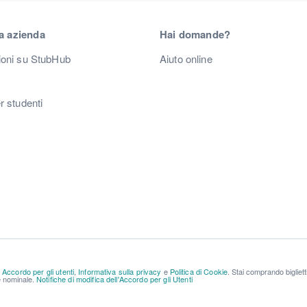
a azienda
Hai domande?
ioni su StubHub
Aiuto online
r studenti
a
Accordo per gli utenti
,
Informativa sulla privacy
e
Politica di Cookie
. Stai comprando bigliet
re nominale.
Notifiche di modifica dell'Accordo per gli Utenti