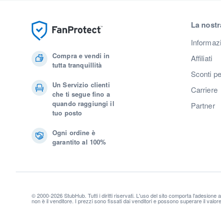
La nostr
Informaz
Compra e vendi in
Affiliati
tutta tranquillità
Sconti pe
Un Servizio clienti
Carriere
che ti segue fino a
quando raggiungi il
Partner
tuo posto
Ogni ordine è
garantito al 100%
© 2000-2026 StubHub. Tutti i diritti riservati. L'uso del sito comporta l'adesione 
non è il venditore. I prezzi sono fissati dai venditori e possono superare il valo