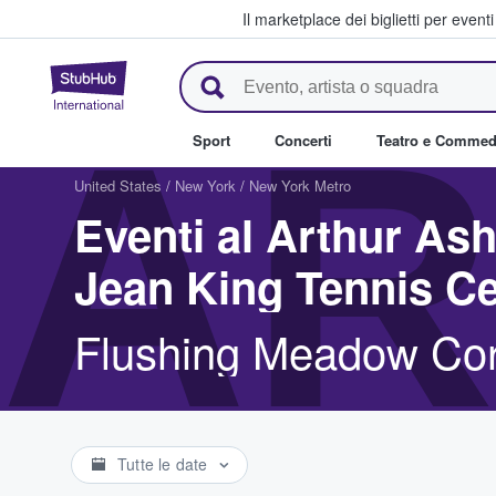
Il marketplace dei biglietti per event
StubHub - Dove i fan comprano 
AR
Sport
Concerti
Teatro e Commed
United States
/
New York
/
New York Metro
Eventi al Arthur Ash
Jean King Tennis Ce
Flushing Meadow Cor
Tutte le date