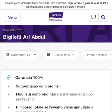
Il marketplace dei biglietti per eventi dal vivo dal 2009.
Ogni ordine è garantito al 100%
I
i fan comprano e vendono biglietti
ARI 
prezzi possono essere differenti dal valore nominale.
StubHub - Dove i 
Menu
Concerti
/
Pop
Biglietti Ari Abdul
Columbus, OH
Tutte le date
Ordina per data
Garanzia 100%
Supportiamo ogni ordine
I biglietti sono originali
e arriveranno in tempo
per l'evento
Rimborso totale se l'evento viene annullato
e