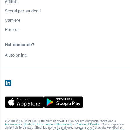
Affiliati
Sconti per studenti
Carriere
Partner
Hai domande?
Aiuto online
© 2000-2026 StubHub. Tutti i diritti riservati. L'uso del sito comporta l'adesione a
Accordo per gli utenti
,
Informativa sulla privacy
e
Politica di Cookie
. Stai comprando
biglietti da terze parti; StubHub non è il venditore. I prezzi sono fissati dai venditori e