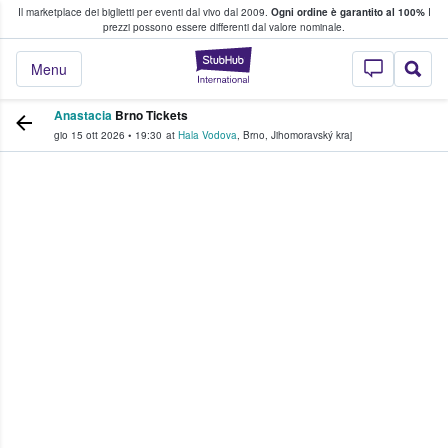
Il marketplace dei biglietti per eventi dal vivo dal 2009.
Ogni ordine è garantito al 100%
I
i fan comprano e vendono biglietti
prezzi possono essere differenti dal valore nominale.
StubHub - Dove i 
Menu
Anastacia
Brno Tickets
gio 15 ott 2026
•
19:30
at
Hala Vodova
,
Brno
,
Jihomoravský kraj