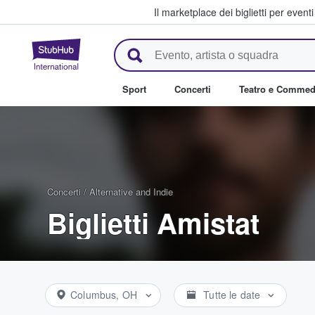
Il marketplace dei biglietti per event
StubHub - Dove i fan comprano 
Sport
Concerti
Teatro e Commed
Concerti
/
Alternative and Indie
Biglietti Amistat
Columbus, OH
Tutte le date