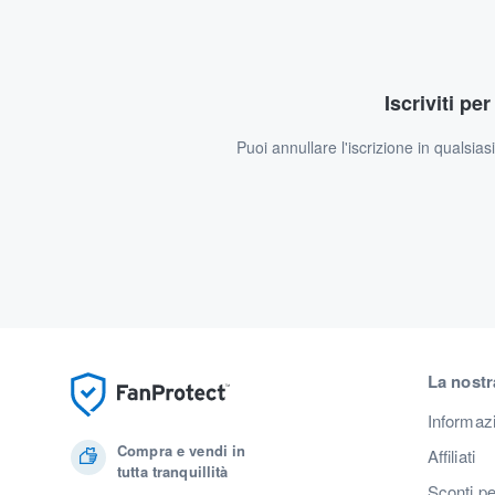
Iscriviti pe
Puoi annullare l'iscrizione in qualsia
La nostr
Informaz
Compra e vendi in
Affiliati
tutta tranquillità
Sconti pe