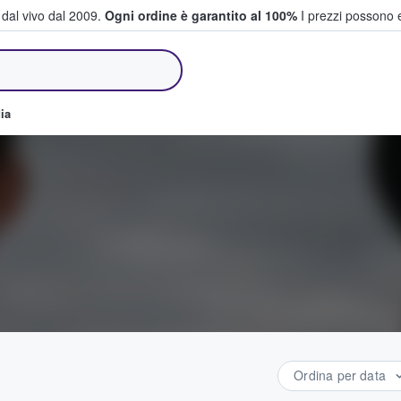
i dal vivo dal 2009.
Ogni ordine è garantito al 100%
I prezzi possono e
e vendono biglietti
ia
Ordina per data