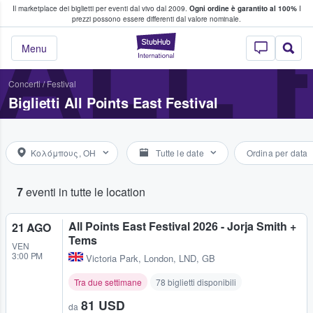
Il marketplace dei biglietti per eventi dal vivo dal 2009.
Ogni ordine è garantito al 100%
I
i fan comprano e vendono biglietti
ALL 
prezzi possono essere differenti dal valore nominale.
StubHub - Dove i 
Menu
Concerti
/
Festival
Biglietti All Points East Festival
Κολόμπους, OH
Tutte le date
Ordina per data
7
eventi in tutte le location
All Points East Festival 2026 - Jorja Smith +
21 AGO
Tems
VEN
3:00 PM
Victoria Park
,
London, LND, GB
Tra due settimane
78 biglietti disponibili
81 USD
da