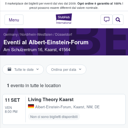
Il marketplace dei biglietti per eventi dal vivo dal 2009.
Ogni ordine è garantito al 100%
I
i fan comprano e vendono biglietti
prezzi possono essere differenti dal valore nominale.
ALBE
StubHub - Dove i 
Menu
Germany
/
Nordrhein-Westfalen
/
Düsseldorf
Eventi al Albert-Einstein-Forum
Am Schulzentrum 16, Kaarst, 41564
Tutte le date
Ordina per data
1
evento in tutte le location
Living Theory Kaarst
11 SET
Albert-Einstein-Forum
,
Kaarst, NW, DE
VEN
8:00 PM
Non ci sono biglietti disponibili