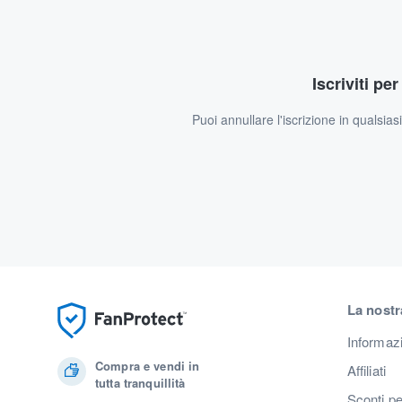
Iscriviti pe
Puoi annullare l'iscrizione in qualsia
La nostr
Informaz
Compra e vendi in
Affiliati
tutta tranquillità
Sconti pe