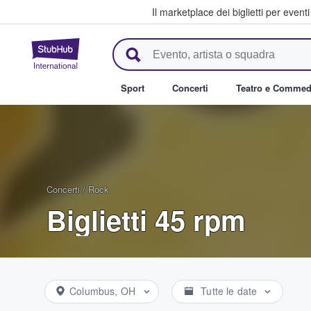
Il marketplace dei biglietti per event
StubHub - Dove i fan comprano 
Sport
Concerti
Teatro e Commed
Concerti
/
Rock
Biglietti 45 rpm
Columbus, OH
Tutte le date