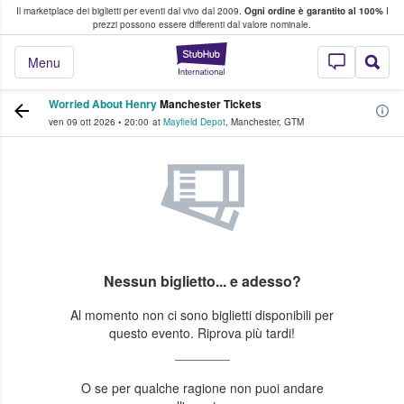
Il marketplace dei biglietti per eventi dal vivo dal 2009.
Ogni ordine è garantito al 100%
I
i fan comprano e vendono biglietti
prezzi possono essere differenti dal valore nominale.
StubHub - Dove i 
Menu
Worried About Henry
Manchester Tickets
ven 09 ott 2026
•
20:00
at
Mayfield Depot
,
Manchester
,
GTM
Nessun biglietto... e adesso?
Al momento non ci sono biglietti disponibili per
questo evento. Riprova più tardi!
O se per qualche ragione non puoi andare