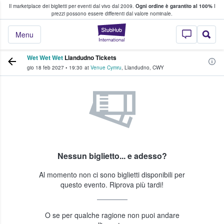
Il marketplace dei biglietti per eventi dal vivo dal 2009.
Ogni ordine è garantito al 100%
I
i fan comprano e vendono biglietti
prezzi possono essere differenti dal valore nominale.
StubHub - Dove i 
Menu
Wet Wet Wet
Llandudno Tickets
gio 18 feb 2027
•
19:30
at
Venue Cymru
,
Llandudno
,
CWY
Nessun biglietto... e adesso?
Al momento non ci sono biglietti disponibili per
questo evento. Riprova più tardi!
O se per qualche ragione non puoi andare