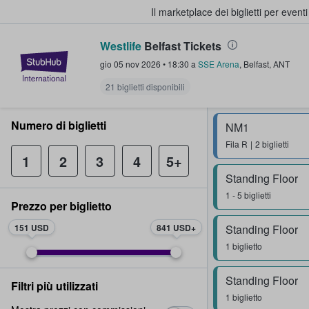
Il marketplace dei biglietti per event
Westlife
Belfast Tickets
StubHub - Dove i fan comprano e 
gio 05 nov 2026
•
18:30
a
SSE Arena
,
Belfast
,
ANT
21 biglietti disponibili
Numero di biglietti
NM1
Fila
R
2 biglietti
1
2
3
4
5+
Standing Floor
1 - 5 biglietti
Prezzo per biglietto
151 USD
841 USD
Standing Floor
1 biglietto
Standing Floor
Filtri più utilizzati
1 biglietto