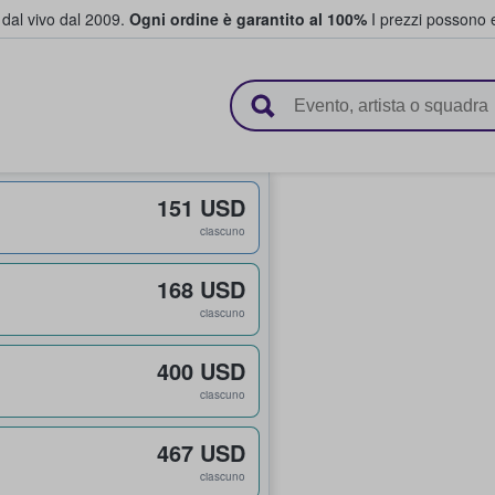
i dal vivo dal 2009.
Ogni ordine è garantito al 100%
I prezzi possono e
vendono biglietti
151 USD
ciascuno
168 USD
ciascuno
400 USD
ciascuno
467 USD
ciascuno