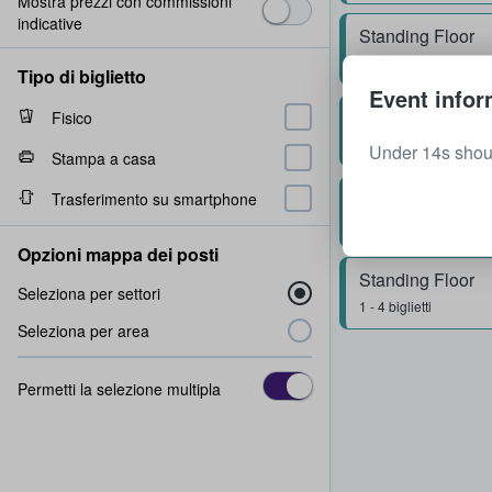
Mostra prezzi con commissioni
indicative
Standing Floor
2 biglietti
Tipo di biglietto
Event infor
Standing Floor
Fisico
1 - 4 biglietti
Under 14s shou
Stampa a casa
Standing Floor
Trasferimento su smartphone
2 biglietti
Opzioni mappa dei posti
Standing Floor
Seleziona per settori
1 - 4 biglietti
Seleziona per area
Permetti la selezione multipla