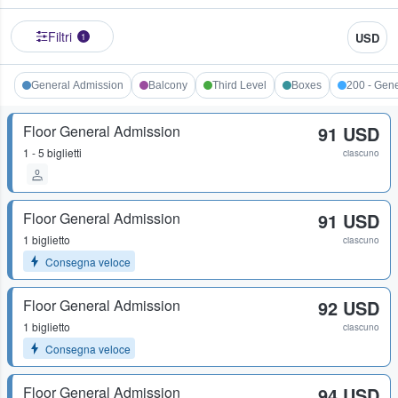
Filtri
USD
1
General Admission
Balcony
Third Level
Boxes
200 - Gen
Floor General Admission
91 USD
1 - 5 biglietti
ciascuno
Floor General Admission
91 USD
1 biglietto
ciascuno
Consegna veloce
Floor General Admission
92 USD
1 biglietto
ciascuno
Consegna veloce
Floor General Admission
94 USD