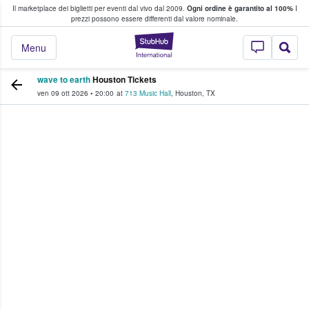
Il marketplace dei biglietti per eventi dal vivo dal 2009.
Ogni ordine è garantito al 100%
I
i fan comprano e vendono biglietti
prezzi possono essere differenti dal valore nominale.
StubHub - Dove i 
Menu
wave to earth
Houston Tickets
ven 09 ott 2026
•
20:00
at
713 Music Hall
,
Houston
,
TX