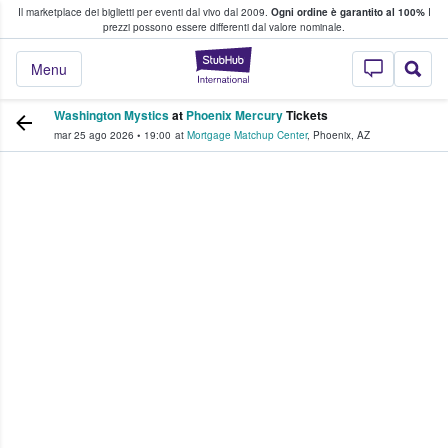
Il marketplace dei biglietti per eventi dal vivo dal 2009.
Ogni ordine è garantito al 100%
I
i fan comprano e vendono biglietti
prezzi possono essere differenti dal valore nominale.
StubHub - Dove i 
Menu
Washington Mystics
at
Phoenix Mercury
Tickets
mar 25 ago 2026
•
19:00
at
Mortgage Matchup Center
,
Phoenix
,
AZ