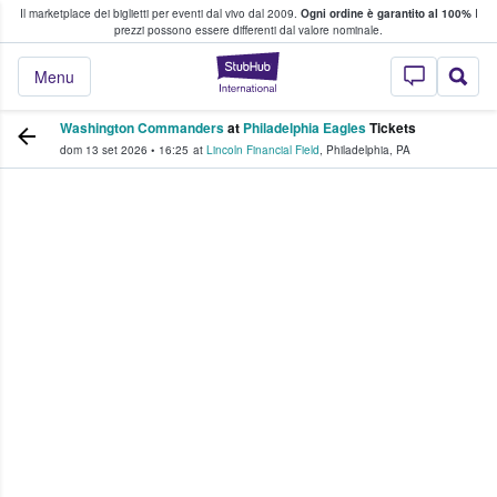
Il marketplace dei biglietti per eventi dal vivo dal 2009.
Ogni ordine è garantito al 100%
I
i fan comprano e vendono biglietti
prezzi possono essere differenti dal valore nominale.
StubHub - Dove i 
Menu
Washington Commanders
at
Philadelphia Eagles
Tickets
dom 13 set 2026
•
16:25
at
Lincoln Financial Field
,
Philadelphia
,
PA