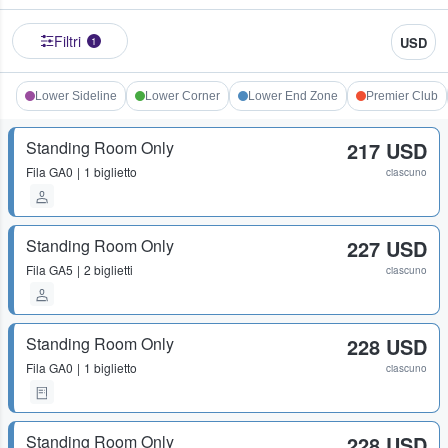
Filtri
USD
1
Lower Sideline
Lower Corner
Lower End Zone
Premier Club
Standing Room Only
217 USD
Fila
GA0
1 biglietto
ciascuno
Standing Room Only
227 USD
Fila
GA5
2 biglietti
ciascuno
Standing Room Only
228 USD
Fila
GA0
1 biglietto
ciascuno
Standing Room Only
228 USD