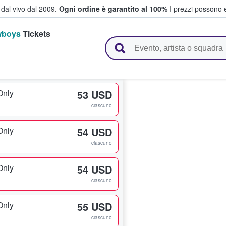
i dal vivo dal 2009.
Ogni ordine è garantito al 100%
I prezzi possono e
wboys
Tickets
vendono biglietti
Only
53 USD
ciascuno
Only
54 USD
ciascuno
Only
54 USD
ciascuno
Only
55 USD
ciascuno