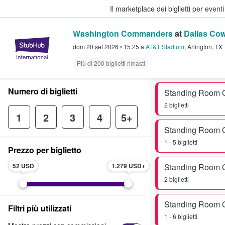
Il marketplace dei biglietti per event
Washington Commanders
at
Dallas Co
StubHub - Dove i fan comprano e 
dom 20 set 2026
•
15:25
a
AT&T Stadium
,
Arlington
,
TX
Più di 200 biglietti rimasti
Numero di biglietti
Standing Room 
2 biglietti
1
2
3
4
5+
Standing Room 
1 - 5 biglietti
Prezzo per biglietto
52 USD
1.279 USD
Standing Room 
2 biglietti
Standing Room 
Filtri più utilizzati
1 - 6 biglietti