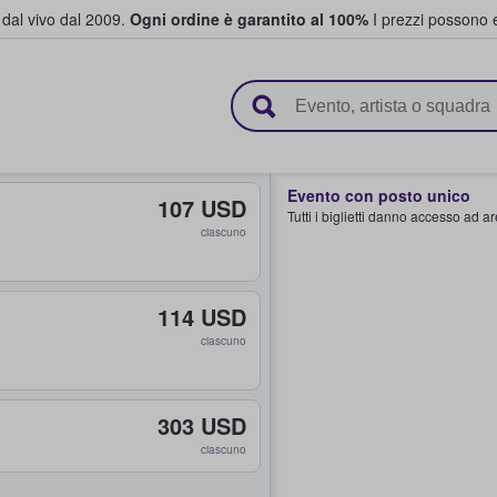
i dal vivo dal 2009.
Ogni ordine è garantito al 100%
I prezzi possono e
vendono biglietti
Evento con posto unico
107 USD
Tutti i biglietti danno accesso ad a
ciascuno
114 USD
ciascuno
303 USD
ciascuno