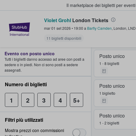
Il marketplace dei biglietti per event
Violet Grohl
London Tickets
StubHub - Dove i fan comprano e 
mar 01 set 2026
•
19:00
a
Barfly Camden
,
London
,
LND
11 biglietti disponibili
Evento con posto unico
Posto unico
Tutti i biglietti danno accesso ad aree con posti a
1 - 8 biglietti
sedere o in piedi. Non ci sono posti a sedere
assegnati.
Numero di biglietti
Posto unico
1 biglietto
1
2
3
4
5+
Posto unico
Filtri più utilizzati
1 - 2 biglietti
Mostra prezzi con commissioni