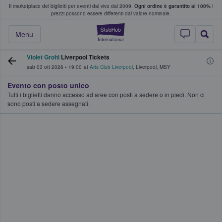
Il marketplace dei biglietti per eventi dal vivo dal 2009.
Ogni ordine è garantito al 100%
I
i fan comprano e vendono biglietti
prezzi possono essere differenti dal valore nominale.
StubHub - Dove i 
Menu
Violet Grohl
Liverpool Tickets
sab 03 ott 2026
•
19:00
at
Arts Club Liverpool
,
Liverpool
,
MSY
Evento con posto unico
Tutti i biglietti danno accesso ad aree con posti a sedere o in piedi. Non ci
sono posti a sedere assegnati.