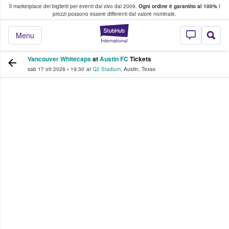
Il marketplace dei biglietti per eventi dal vivo dal 2009.
Ogni ordine è garantito al 100%
I
i fan comprano e vendono biglietti
prezzi possono essere differenti dal valore nominale.
StubHub - Dove i 
Menu
Vancouver Whitecaps
at
Austin FC
Tickets
sab 17 ott 2026
•
19:30
at
Q2 Stadium
,
Austin
,
Texas