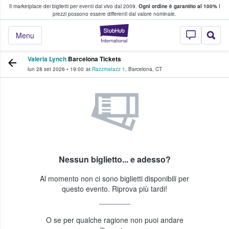
Il marketplace dei biglietti per eventi dal vivo dal 2009.
Ogni ordine è garantito al 100%
I
i fan comprano e vendono biglietti
prezzi possono essere differenti dal valore nominale.
StubHub - Dove i 
Menu
Valeria Lynch
Barcelona Tickets
lun 28 set 2026
•
19:00
at
Razzmatazz 1
,
Barcelona
,
CT
Nessun biglietto... e adesso?
Al momento non ci sono biglietti disponibili per
questo evento. Riprova più tardi!
O se per qualche ragione non puoi andare