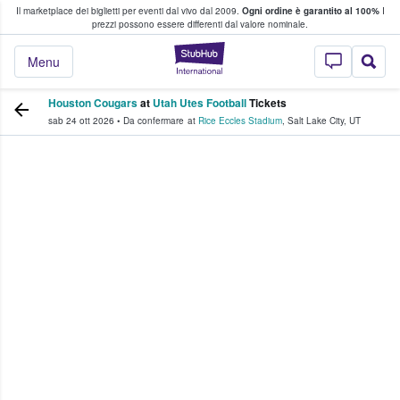
Il marketplace dei biglietti per eventi dal vivo dal 2009.
Ogni ordine è garantito al 100%
I
i fan comprano e vendono biglietti
prezzi possono essere differenti dal valore nominale.
StubHub - Dove i 
Menu
Houston Cougars
at
Utah Utes Football
Tickets
sab 24 ott 2026
•
Da confermare
at
Rice Eccles Stadium
,
Salt Lake City
,
UT