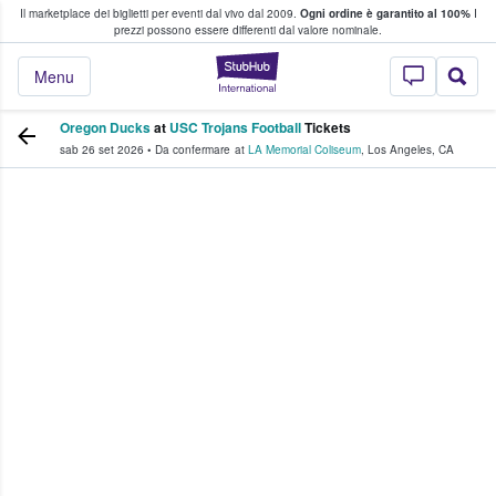
Il marketplace dei biglietti per eventi dal vivo dal 2009.
Ogni ordine è garantito al 100%
I
i fan comprano e vendono biglietti
prezzi possono essere differenti dal valore nominale.
StubHub - Dove i 
Menu
Oregon Ducks
at
USC Trojans Football
Tickets
sab 26 set 2026
•
Da confermare
at
LA Memorial Coliseum
,
Los Angeles
,
CA