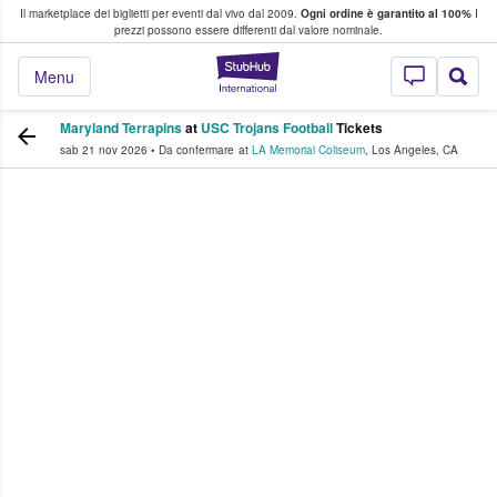
Il marketplace dei biglietti per eventi dal vivo dal 2009.
Ogni ordine è garantito al 100%
I
i fan comprano e vendono biglietti
prezzi possono essere differenti dal valore nominale.
StubHub - Dove i 
Menu
Maryland Terrapins
at
USC Trojans Football
Tickets
sab 21 nov 2026
•
Da confermare
at
LA Memorial Coliseum
,
Los Angeles
,
CA