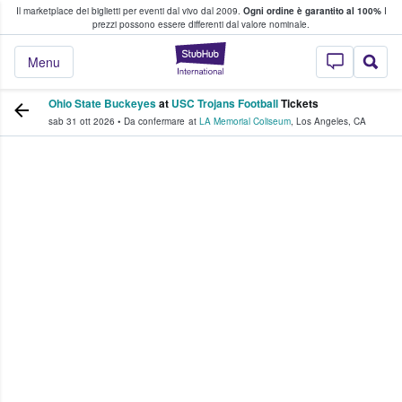
Il marketplace dei biglietti per eventi dal vivo dal 2009.
Ogni ordine è garantito al 100%
I
i fan comprano e vendono biglietti
prezzi possono essere differenti dal valore nominale.
StubHub - Dove i 
Menu
Ohio State Buckeyes
at
USC Trojans Football
Tickets
sab 31 ott 2026
•
Da confermare
at
LA Memorial Coliseum
,
Los Angeles
,
CA