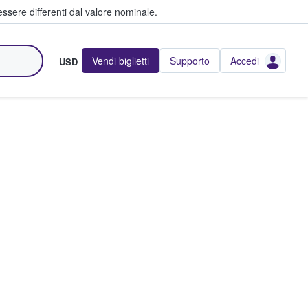
ssere differenti dal valore nominale.
Vendi biglietti
Supporto
Accedi
USD