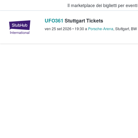
Il marketplace dei biglietti per event
UFO361
Stuttgart Tickets
StubHub - Dove i fan comprano e 
ven 25 set 2026
•
19:30
a
Porsche-Arena
,
Stuttgart
,
BW