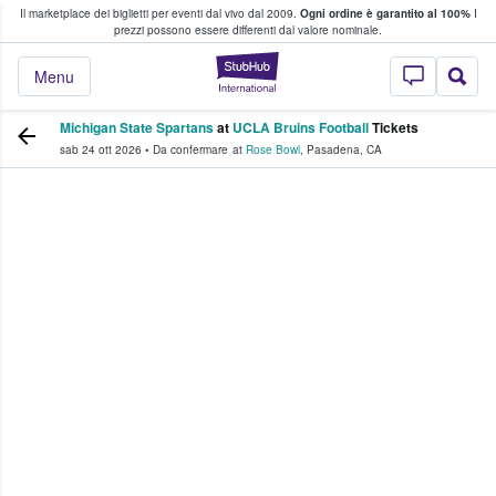
Il marketplace dei biglietti per eventi dal vivo dal 2009.
Ogni ordine è garantito al 100%
I
i fan comprano e vendono biglietti
prezzi possono essere differenti dal valore nominale.
StubHub - Dove i 
Menu
Michigan State Spartans
at
UCLA Bruins Football
Tickets
sab 24 ott 2026
•
Da confermare
at
Rose Bowl
,
Pasadena
,
CA