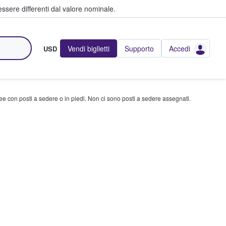
ssere differenti dal valore nominale.
Vendi biglietti
Supporto
Accedi
USD
ree con posti a sedere o in piedi. Non ci sono posti a sedere assegnati.