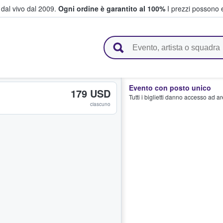
i dal vivo dal 2009.
Ogni ordine è garantito al 100%
I prezzi possono e
vendono biglietti
Evento con posto unico
179 USD
Tutti i biglietti danno accesso ad a
ciascuno