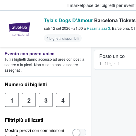
Il marketplace dei biglietti per event
Tyla's Dogs D'Amour
Barcelona Tickets
StubHub - Dove i fan comprano e 
sab 12 set 2026
•
21:00
a
Razzmatazz 3
,
Barcelona
,
CT
4 biglietti disponibili
Evento con posto unico
Posto unico
Tutti i biglietti danno accesso ad aree con posti a
1 - 4 biglietti
sedere o in piedi. Non ci sono posti a sedere
assegnati.
Numero di biglietti
1
2
3
4
Filtri più utilizzati
Mostra prezzi con commissioni